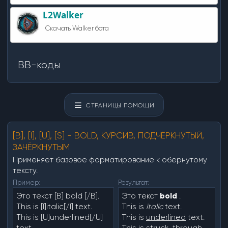
L2Walker
Скачать Walker бота
BB-коды
СТРАНИЦЫ ПОМОЩИ
[B], [I], [U], [S] - BOLD, КУРСИВ, ПОДЧЁРКНУТЫЙ,
ЗАЧЁРКНУТЫМ
Применяет базовое форматирование к обернутому
тексту.
Пример:
Результат:
Это текст [B] bold [/B].
Это текст
bold
.
This is [I]italic[/I] text.
This is
italic
text.
This is [U]underlined[/U]
This is
underlined
text.
text.
This is
struck-through