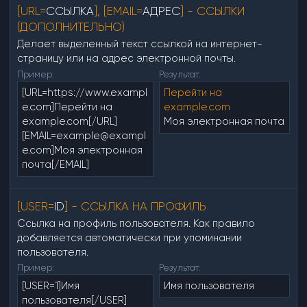
[URL=
ССЫЛКА
], [EMAIL=
АДРЕС
] - ССЫЛКИ
(ДОПОЛНИТЕЛЬНО)
Делает выделенный текст ссылкой на интернет-
страницу или на адрес электронной почты.
Пример:
Результат:
[URL=https://www.exampl
Перейти на
e.com]Перейти на
example.com
example.com[/URL]
Моя электронная почта
[EMAIL=example@exampl
e.com]Моя электронная
почта[/EMAIL]
[USER=
ID
] - ССЫЛКА НА ПРОФИЛЬ
Ссылка на профиль пользователя. Как правило
добавляется автоматически при упоминании
пользователя.
Пример:
Результат:
[USER=1]Имя
Имя пользователя
пользователя[/USER]