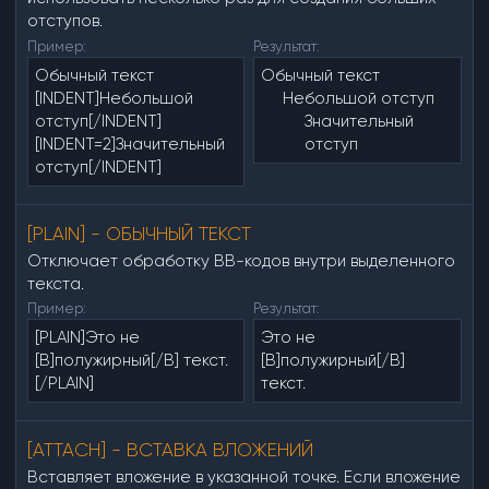
отступов.
Пример:
Результат:
Обычный текст
Обычный текст
[INDENT]Небольшой
Небольшой отступ​
отступ[/INDENT]
Значительный
[INDENT=2]Значительный
отступ​
отступ[/INDENT]
[PLAIN] - ОБЫЧНЫЙ ТЕКСТ
Отключает обработку BB-кодов внутри выделенного
текста.
Пример:
Результат:
[PLAIN]Это не
Это не
[B]полужирный[/B] текст.
[B]полужирный[/B]
[/PLAIN]
текст.
[ATTACH] - ВСТАВКА ВЛОЖЕНИЙ
Вставляет вложение в указанной точке. Если вложение