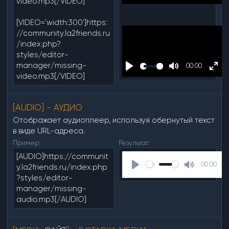
video.mp3[/VIDEO]
P
M
E
l
u
n
[VIDEO='width:300']https:
a
t
t
//community.la2friends.ru
y
e
e
/index.php?
styles/editor-
r
manager/missing-
00:00
f
video.mp3[/VIDEO]
P
M
E
u
l
u
n
l
a
t
t
l
[AUDIO] - АУДИО
y
e
e
s
Отображает аудиоплеер, используя обернутый текст
r
в виде URL-адреса.
c
f
Пример:
Результат:
r
u
[AUDIO]https://communit
e
00:00
l
y.la2friends.ru/index.php
e
P
M
?styles/editor-
l
n
l
u
manager/missing-
s
audio.mp3[/AUDIO]
a
t
c
y
e
r