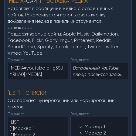
[MEDIA=
САЙТ
] - ВСТАВКА МЕДИА
e
e
Вставляет в сообщение медиа с разрешенных
сайтов. Рекомендуется использовать кнопку
n
добавления медиа в панели инструментов
редактора.
Поддерживаемые сайты:
Apple Music
,
Dailymotion
,
Facebook
,
Flickr
,
Giphy
,
Imgur
,
Pinterest
,
Reddit
,
SoundCloud
,
Spotify
,
TikTok
,
Tumblr
,
Twitch
,
Twitter
,
Vimeo
,
YouTube
Пример:
Результат:
[MEDIA=youtube]oHg5SJ
Встроенный YouTube
YRHA0[/MEDIA]
плеер появится здесь.
[LIST] - СПИСКИ
Отображает нумерованный или маркированный
список.
Пример:
Результат:
[LIST]
Маркер 1
[*]Маркер 1
Маркер 2
[*]Маркер 2