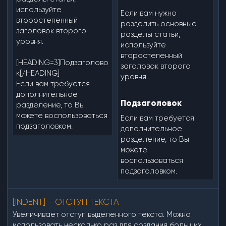
используйте
Если вам нужно
второстепенный
разделить основные
заголовок второго
разделы статьи,
уровня.
используйте
второстепенный
[HEADING=3]Подзаголово
заголовок второго
к[/HEADING]
уровня.
Если вам требуется
дополнительное
Подзаголовок​
разделение, то Вы
можете воспользоваться
Если вам требуется
подзаголовком.
дополнительное
разделение, то Вы
можете
воспользоваться
подзаголовком.
[INDENT] - ОТСТУП ТЕКСТА
Увеличивает отступ выделенного текста. Можно
использовать несколько раз для создания больших