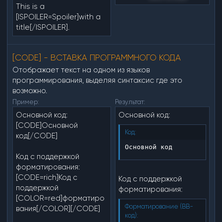
This is a
[ISPOILER=Spoiler]with a
title[/ISPOILER].
[CODE] - ВСТАВКА ПРОГРАММНОГО КОДА
Отображает текст на одном из языков
программирования, выделяя синтаксис где это
возможно.
Пример:
Результат:
Основной код:
Основной код:
[CODE]Основной
Код:
код[/CODE]
Основной код
Код с поддержкой
форматирования:
[CODE=rich]Код с
Код с поддержкой
поддержкой
форматирования:
[COLOR=red]форматиро
Форматирование (BB-
вания[/COLOR][/CODE]
код):