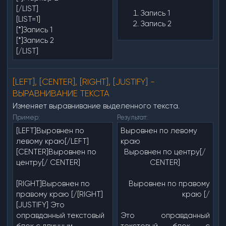
[/LIST]
Запись 1
[LIST=1]
Запись 2
[*]Запись 1
[*]Запись 2
[/LIST]
[LEFT], [CENTER], [RIGHT], [JUSTIFY] -
ВЫРАВНИВАНИЕ ТЕКСТА
Изменяет выравнивание выделенного текста.
Пример:
Результат:
[LEFT]Выровнен по
Выровнен по левому
левому краю[/LEFT]
краю​
[CENTER]Выровнен по
Выровнен по центру[/
центру[/ CENTER]
CENTER]
[RIGHT]Выровнен по
Выровнен по правому
правому краю [/[RIGHT]
краю [/
[JUSTIFY] Это
оправданный текстовый
Это оправданный