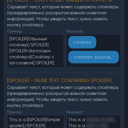
Скрывает текст, который может содержать спойлеры
(преждевременно раскрытая важная сюжетная
информация). Чтобы увидеть текст, нужно нажать
кнопку спойлера.
Пример:
Результат:
[SPOILER]Обычный
СПОЙЛЕР
спойлер[/SPOILER]
[SPOILER=Заголовок
спойлера]Спойлер с
СПОЙЛЕР:
ЗАГОЛОВОК СПОЙ
заголовком[/SPOILER]
[ISPOILER] - INLINE TEXT CONTAINING SPOILERS
Скрывает текст, который может содержать спойлеры
(преждевременно раскрытая важная сюжетная
информация). Чтобы увидеть текст, нужно нажать
кнопку спойлера.
Пример:
Результат:
This is a [ISPOILER]Simple
This is a
Simple spoiler
.
spoiler[/ISPOILER].
This is a
with a title
.