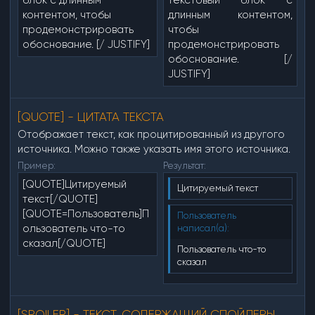
блок с длинным
текстовый блок с
контентом, чтобы
длинным контентом,
продемонстрировать
чтобы
обоснование. [/ JUSTIFY]
продемонстрировать
обоснование. [/
JUSTIFY]​
[QUOTE] - ЦИТАТА ТЕКСТА
Отображает текст, как процитированный из другого
источника. Можно также указать имя этого источника.
Пример:
Результат:
[QUOTE]Цитируемый
Цитируемый текст
текст[/QUOTE]
[QUOTE=Пользователь]П
Пользователь
ользователь что-то
написал(а):
сказал[/QUOTE]
Пользователь что-то
сказал
[SPOILER] - ТЕКСТ, СОДЕРЖАЩИЙ СПОЙЛЕРЫ