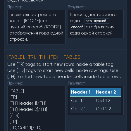
будет подсвечен.
Пример:
Результат:
Блоки однострочного
Блоки однострочного
кода - [ICODE]это
кода -
это лучший 
лучший способ[/ICODE]
отображения
способ
отображения кода одной
кода одной строкой.
строкой.
[TABLE], [TR], [TH], [TD] - TABLES
Use [TR] tags to start new rows inside a table tag.
Use [TD] tags to start new cells inside row tags. Use
[TH] to start new table header cells inside table rows.
Пример:
Результат:
[TABLE]
Header 1
Header 2
[TR]
Cell 1 1
Cell 1 2
[TH]Header 1[/TH]
Cell 2 1
Cell 2 2
[TH]Header 2[/TH]
[/TR]
[TR]
[TD]Cell 1 1[/TD]