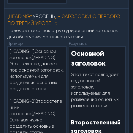
[HEADING=
УРОВЕНЬ
] - ЗАГОЛОВКИ С ПЕРВОГО
ПО ТРЕТИЙ УРОВЕНЬ
Помечает текст как структурированный заголовок
для облегчения машинного чтения.
Пример:
Результат:
[HEADING=1]Основной
Основной
заголовок[/HEADING]
заголовок​
Этот текст подпадает
под основной заголовок,
Этот текст подпадает
используемый для
под основной
разделения основных
заголовок,
разделов статьи.
используемый для
разделения основных
[HEADING=2]Второстепе
разделов статьи.
нный
заголовок[/HEADING]
Если вам нужно
Второстепенный
разделить основные
заголовок​
разделы статьи,