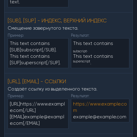
text.
[SUB], [SUP] - ИНДЕКС, ВЕРХНИЙ ИНДЕКС
Смещение завернутого текста.
Пример:
Результат:
This text contains
This text contains
[SUB]subscript[/SUB].
.
subscript
This text contains
This text contains
superscript
[SUP]superscript[/SUP].
.
[URL], [EMAIL] - ССЫЛКИ
Создаёт ссылку из выделенного текста.
Пример:
Результат:
[URL]https://www.exampl
https://www.example.co
e.com[/URL]
m
[EMAIL]example@exampl
example@example.com
e.com[/EMAIL]