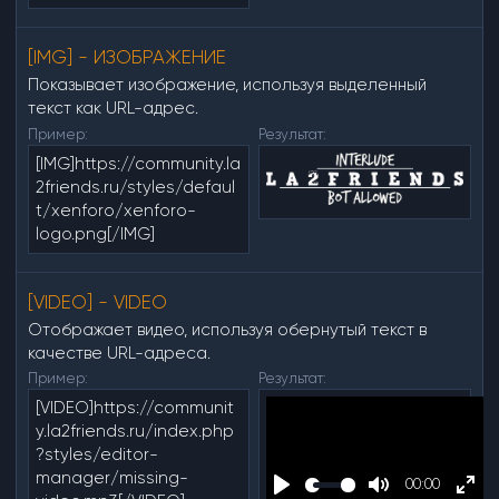
[IMG] - ИЗОБРАЖЕНИЕ
Показывает изображение, используя выделенный
текст как URL-адрес.
Пример:
Результат:
[IMG]https://community.la
2friends.ru/styles/defaul
t/xenforo/xenforo-
logo.png[/IMG]
[VIDEO] - VIDEO
Отображает видео, используя обернутый текст в
качестве URL-адреса.
Пример:
Результат:
[VIDEO]https://communit
y.la2friends.ru/index.php
?styles/editor-
manager/missing-
00:00