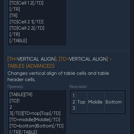
[TD]Cell 1 2[/TD]
[/TR]
[TR]
[TD]Cell 2 1[/TD]
[TD]Cell 2 2[/TD]
[/TR]
[/TABLE]
[TH=
VERTICAL ALIGN
], [TD=
VERTICAL ALIGN
] -
TABLES (ADVANCED)
Changes vertical align of table cells and table
header cells.
Пример:
Результат:
[TABLE][TR]
1
[TD]1
2
Top
Middle
Bottom
2
3
3[/TD][TD=top]Top[/TD]
[TD=middle]Middle[/TD]
[TD=bottom]Bottom[/TD]
[/TR][/TABLE]