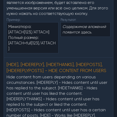
является изображением, будет вставлена его
уменьшенная версия или всё оно целиком. Для этого
нужно нажать на соответствующую кнопку.
Пример:
Результат:
Миниатюра:
Содержимое вложений
[ATTACH]123[/ATTACH]
появится здесь.
Полный размер:
[ATTACH=full]123[/ATTACH
]
[HIDE], [HIDEREPLY], [HIDETHANKS], [HIDEPOSTS],
[HIDEREPLYPOSTS] - HIDE CONTENT FROM USERS
Hide content from users depending on various
circumstances. [HIDEREPLY] - Hides content until user
has replied to the subject. [HIDETHANKS] - Hides
content until user has liked the content.
[HIDEREPLYTHANKS] - Hides content until user has
replied to the subject or liked the content.
[HIDEPOSTS] - Hides content until user has a certain
number of posts. [HIDE] - Works like [HIDEREPLY].