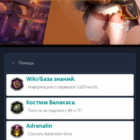
Помощь
Wiki/База знаний.
Информация о серверах La2Friends
Костюм Валакаса.
Получи за подписку ВК и ТГ!
Adrenalin
Скачать Adrenalin бота