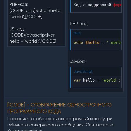
PHP-код:
Код с поддержкой 
формати
[CODE=php]echo $hello .
' world';[/CODE]
PHP-код:
JS-код:
PHP:
[CODE=javascript]var
hello = 'world';[/CODE]
echo
$hello
.
' world'
;
JS-код:
JavaScript:
var
 hello 
=
'world'
;
[ICODE] - ОТОБРАЖЕНИЕ ОДНОСТРОЧНОГО
ПРОГРАММНОГО КОДА
Позволяет отображать однострочный код внутри
обычного содержимого сообщения. Синтаксис не