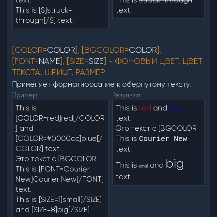
This is [S]struck-
text.
through[/S] text.
[COLOR=
COLOR
], [BGCOLOR=
COLOR
],
[FONT=
NAME
], [SIZE=
SIZE
] - ФОНОВЫЙ ЦВЕТ, ЦВЕТ
ТЕКСТА, ШРИФТ, РАЗМЕР
Применяет форматирование к обернутому тексту.
Пример:
Результат:
This is
This is
red
and
blue
[COLOR=red]red[/COLOR
text.
] and
Это текст с [BGCOLOR
[COLOR=#0000cc]blue[/
This is
Courier New
COLOR] text.
text.
Это текст с [BGCOLOR
big
This is
and
small
This is [FONT=Courier
text.
New]Courier New[/FONT]
text.
This is [SIZE=1]small[/SIZE]
and [SIZE=8]big[/SIZE]