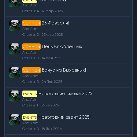
And.Adm
Ответы
4
17 Мар 2025
23 Февраля!
COMMON
And.Adm
Ответы
0
23 Фев 2025
День Влюбленных.
COMMON
And.Adm
Ответы
0
14 Фев 2025
Бонус на Выходных!
COMMON
And.Adm
Ответы
0
24 Янв 2025
Новогодние скидки 2025!
EVENT'S
And.Adm
Ответы
1
5 Янв 2025
Новогодний эвент 2025!
EVENT'S
And.Adm
Ответы
0
18 Дек 2024