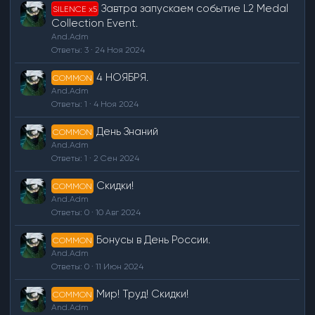
Завтра запускаем событие L2 Medal
SILENCE x5
Collection Event.
And.Adm
Ответы
3
24 Ноя 2024
4 НОЯБРЯ.
COMMON
And.Adm
Ответы
1
4 Ноя 2024
День Знаний
COMMON
And.Adm
Ответы
1
2 Сен 2024
Скидки!
COMMON
And.Adm
Ответы
0
10 Авг 2024
Бонусы в День России.
COMMON
And.Adm
Ответы
0
11 Июн 2024
Мир! Труд! Скидки!
COMMON
And.Adm