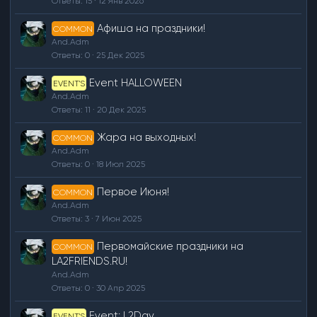
Ответы
15
12 Янв 2026
Афиша на праздники!
COMMON
And.Adm
Ответы
0
25 Дек 2025
Event HALLOWEEN
EVENT'S
And.Adm
Ответы
11
20 Дек 2025
Жара на выходных!
COMMON
And.Adm
Ответы
0
18 Июл 2025
Первое Июня!
COMMON
And.Adm
Ответы
3
7 Июн 2025
Первомайские праздники на
COMMON
LA2FRIENDS.RU!
And.Adm
Ответы
0
30 Апр 2025
Event: L2Day
EVENT'S