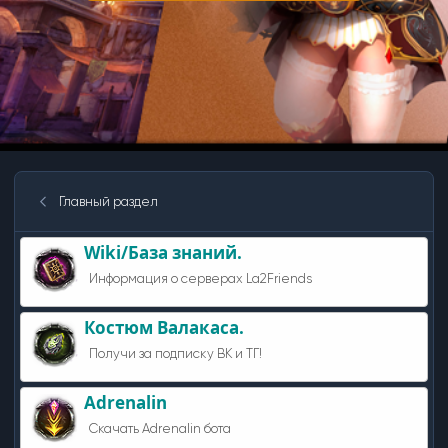
Главный раздел
Wiki/База знаний.
Информация о серверах La2Friends
Костюм Валакаса.
Получи за подписку ВК и ТГ!
Adrenalin
Скачать Adrenalin бота