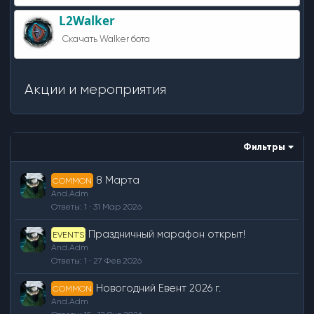
L2Walker
Скачать Walker бота
Акции и мероприятия
Фильтры
8 Марта
COMMON
And.Adm
Ответы
1
31 Мар 2026
Праздничный марафон открыт!
EVENT'S
And.Adm
Ответы
1
27 Фев 2026
Новогодний Евент 2026 г.
COMMON
And.Adm