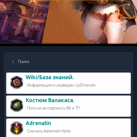
Поиск
Wiki/База знаний.
Информация о серверах La2Friends
Костюм Валакаса.
Получи за подписку ВК и ТГ!
Adrenalin
Скачать Adrenalin бота