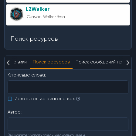
L2Walker
Скачать Walker бота
Поиск ресурсов
оиск по вики
Поиск ресурсов
Поиск сообщений профил
Ключевые слова
Искать только в заголовках
Автор
Вы можете указать здесь несколько имён.