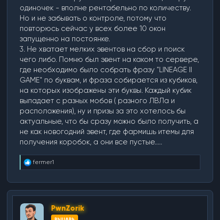
одиночек - вполне рентабельно по количеству.
Но и не забывать о контроле, потому что
повторюсь сейчас у всех более 10 окон
запущенно на постоянке.
3. Не хватает мелких эвентов на сбор и поиск
чего либо. Помню был эвент на каком то сервере,
где необходимо было собрать фразу "LINEAGE II
GAME" по буквам, и фраза собирается из кубиков,
на которых изображены эти буквы. Каждый кубик
выпадает с разных мобов ( разного ЛВЛа и
расположения), ну и призы за это хотелось бы
актуальные, что бы сразу можно было получить, а
не как новогодний эвент, где фармишь итемы для
получения коробок, а они все пустые.....
Р
fermer1
е
а
к
ц
и
PwnZorik
и
:
РЫЦАРЬ