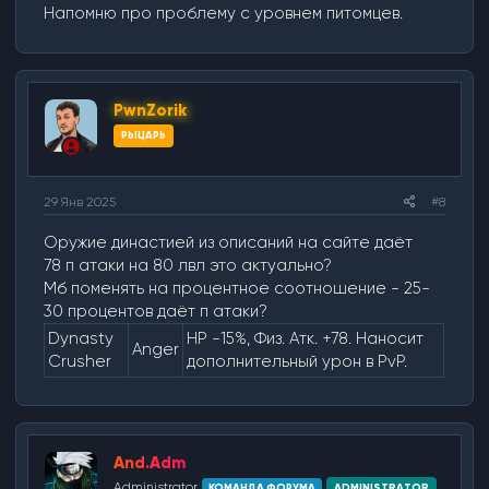
Напомню про проблему с уровнем питомцев.
PwnZorik
РЫЦАРЬ
29 Янв 2025
#8
Оружие династией из описаний на сайте даёт
78 п атаки на 80 лвл это актуально?
Мб поменять на процентное соотношение - 25-
30 процентов даёт п атаки?
Dynasty
HP -15%, Физ. Атк. +78. Наносит
Anger
Crusher
дополнительный урон в PvP.
And.Adm
Administrator
КОМАНДА ФОРУМА
ADMINISTRATOR