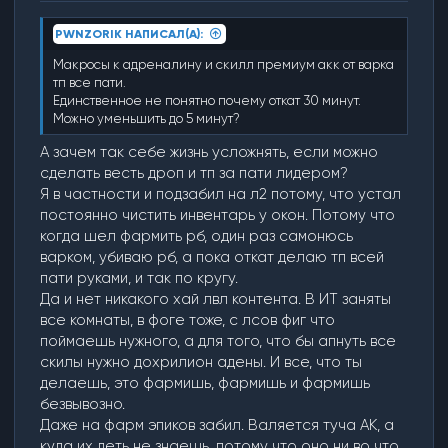
PWNZORIK НАПИСАЛ(А):
Макросы к адреналину и скилл премиум акк от варка
тп все пати.
Единственное не понятно почему откат 30 минут.
Можно уменьшить до 5 минут?
А зачем так себе жизнь усложнять, если можно
сделать весть дроп и тп за пати лидером?
Я в частности и подзабил на л2 потому, что устал
постоянно чистить инвентарь у окон. Потому что
когда шел фармить рб, один раз самонюсь
варком, убиваю рб, а пока откат делаю тп всей
пати руками, и так по кругу.
Да и нет никакого хай лвл контента. В ИТ заняты
все комнаты, в фоге тоже, с лсов фиг что
поймаешь нужного, а для того, что бы апнуть все
скилы нужно дохрилион адены. И все, что ты
делаешь, это фармишь, фармишь и фармишь
безвывозно.
Даже на фарм эпиков забил. Валяется туча АК, а
куда их деть не знаешь, потому что оно ни во что