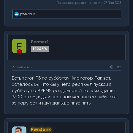
Последнее редактирование:
27 Янв 2025
Р
pwnZorik
е
а
к
ц
и
Fermer1
и
F
:
БРОДЯГА
27 Янв 2025
#2
Есть такой РБ по субботам Фламегор. Так вот,
хотелось бы, что бы у него респ был пускай в
субботу но ВРЕМЯ рандомное. А то приходишь в
19:00 а там дядьки перенакаченные его убивают
за пару сек и идут дальше пиво пить.
PwnZorik