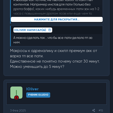
контентов. Например инстов для пати (только без
дропа баффа), каких нибудь временных пати зон на 1-2
часа с повышенным дропом лсов или еще чем то.
Камалока тут ересь полнейшая.
НАЖМИТЕ ДЛЯ РАСКРЫТИЯ...
А то весь хай контет тут это стоять и фармить ИТ,
который и так весь занят. Люди уходят потому, что
IOLIVER НАПИСАЛ(А):
банально не чем заняться кроме бесконечного фарма
адены и лсов. И как правило все споты заняты твинами
А можно сделать так...что бы все пати делало тп за
1-2 людей которые очень сильно вырвались вперед.
ним.
Может быть каких нибудь клановых инстов, как это
было на классике.
Макросы к адреналину и скилл премиум акк от
варка тп все пати.
Единственное не понятно почему откат 30 минут.
Можно уменьшить до 5 минут?
IOliver
I
УЧЕНИК GLUDIO
3 Фев 2025
#15