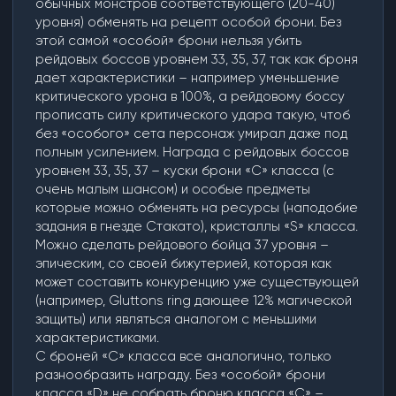
обычных монстров соответствующего (20-40)
уровня) обменять на рецепт особой брони. Без
этой самой «особой» брони нельзя убить
рейдовых боссов уровнем 33, 35, 37, так как броня
дает характеристики – например уменьшение
критического урона в 100%, а рейдовому боссу
прописать силу критического удара такую, чтоб
без «особого» сета персонаж умирал даже под
полным усилением. Награда с рейдовых боссов
уровнем 33, 35, 37 – куски брони «C» класса (с
очень малым шансом) и особые предметы
которые можно обменять на ресурсы (наподобие
задания в гнезде Стакато), кристаллы «S» класса.
Можно сделать рейдового бойца 37 уровня –
эпическим, со своей бижутерией, которая как
может составить конкуренцию уже существующей
(например, Gluttons ring дающее 12% магической
защиты) или являться аналогом с меньшими
характеристиками.
С броней «C» класса все аналогично, только
разнообразить награду. Без «особой» брони
класса «D» не собрать броню класса «C» –