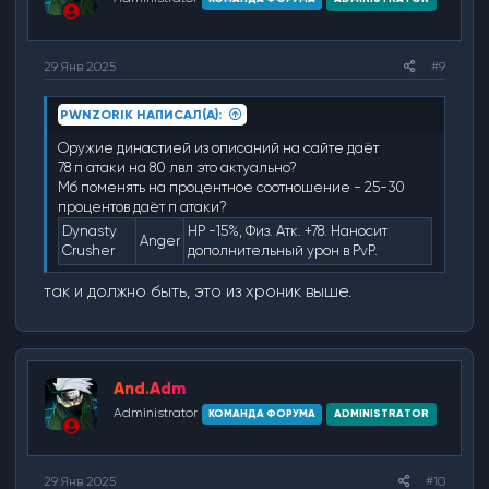
29 Янв 2025
#9
PWNZORIK НАПИСАЛ(А):
Оружие династией из описаний на сайте даёт
78 п атаки на 80 лвл это актуально?
Мб поменять на процентное соотношение - 25-30
процентов даёт п атаки?
Dynasty
HP -15%, Физ. Атк. +78. Наносит
Anger
Crusher
дополнительный урон в PvP.
так и должно быть, это из хроник выше.
And.Adm
Administrator
КОМАНДА ФОРУМА
ADMINISTRATOR
29 Янв 2025
#10