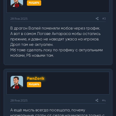
РЫЦАРЬ
28 Янв 2025
#3
В драгон Валей поменяли мобов через график.
А вот в самом Логове Антараса мобы остались
прежние, и давно не наводят ужаса на игроков.
Дроп там не актуален.
Мб тоже сделать локу по графику с актуальными
мобами, РБ новыми там.
PwnZorik
РЫЦАРЬ
28 Янв 2025
#4
А ещё мысль всегда посещала, почему
нормальные статы от сетов начинаются только с