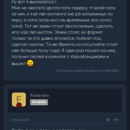
Ну вот я высказался )
Мне не хватало дропа пати лидеру, тп всей пати
за ним, и хай лвл контента (не рб натыканных по
миру, а пати/клан инстов, временных зон соло/
пати). Тот же закен стоит бесполезным, сделать
его хай лвл инстом. Эпики стоят, их фармят
только те кто давно вточился, поймал лсы,
сделал скиллы. Та же Фринта на слоулайте стоит
уже больше полу года. Я один раз пошел на нее,
получил люлей в комнате с барабанщиками и
вышел
Последнее редактирование:
4 Фев 2025
Fokerelo
F
БРОДЯГА
6 Фев 2025
#18