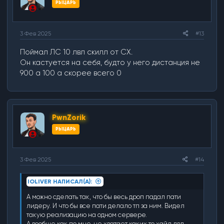
РЫЦАРЬ
3 Фев 2025
#13
Поймал ЛС 10 лвл скилл от СХ.
Он кастуется на себя, будто у него дистанция не
900 а 100 а скорее всего 0
PwnZorik
РЫЦАРЬ
3 Фев 2025
#14
IOLIVER НАПИСАЛ(А):
А можно сделать так, что бы весь дроп падал пати
лидеру. И что бы все пати делало тп за ним. Видел
такую реализацию на одном сервере.
А вообще как по мне, не хватает каких то хайл лвл