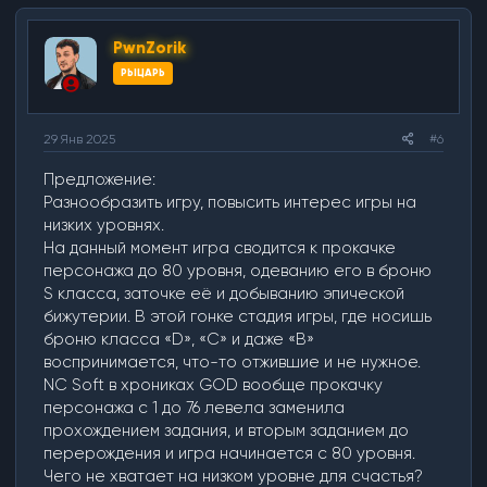
PwnZorik
РЫЦАРЬ
29 Янв 2025
#6
Предложение:
Разнообразить игру, повысить интерес игры на
низких уровнях.
На данный момент игра сводится к прокачке
персонажа до 80 уровня, одеванию его в броню
S класса, заточке её и добыванию эпической
бижутерии. В этой гонке стадия игры, где носишь
броню класса «D», «C» и даже «B»
воспринимается, что-то отжившие и не нужное.
NC Soft в хрониках GOD вообще прокачку
персонажа с 1 до 76 левела заменила
прохождением задания, и вторым заданием до
перерождения и игра начинается с 80 уровня.
Чего не хватает на низком уровне для счастья?