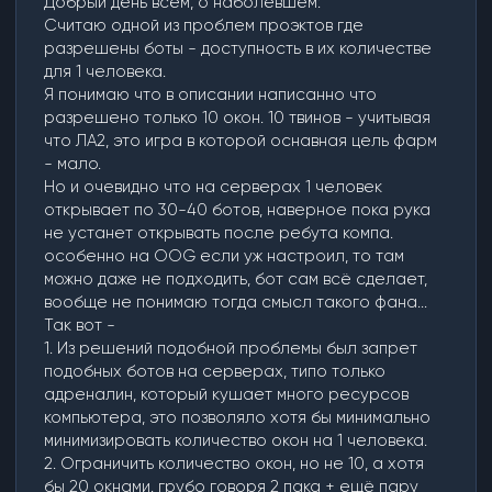
Добрый день всем, о наболевшем:
Считаю одной из проблем проэктов где
разрешены боты - доступность в их количестве
для 1 человека.
Я понимаю что в описании написанно что
разрешено только 10 окон. 10 твинов - учитывая
что ЛА2, это игра в которой оснавная цель фарм
- мало.
Но и очевидно что на серверах 1 человек
открывает по 30-40 ботов, наверное пока рука
не устанет открывать после ребута компа.
особенно на OOG если уж настроил, то там
можно даже не подходить, бот сам всё сделает,
вообще не понимаю тогда смысл такого фана...
Так вот -
1. Из решений подобной проблемы был запрет
подобных ботов на серверах, типо только
адреналин, который кушает много ресурсов
компьютера, это позволяло хотя бы минимально
минимизировать количество окон на 1 человека.
2. Ограничить количество окон, но не 10, а хотя
бы 20 окнами. грубо говоря 2 пака + ещё пару