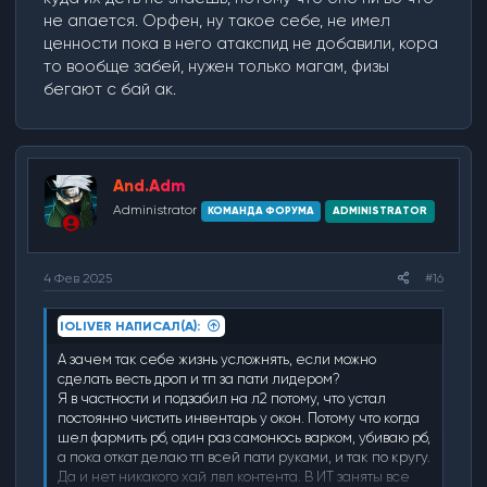
не апается. Орфен, ну такое себе, не имел
ценности пока в него атакспид не добавили, кора
то вообще забей, нужен только магам, физы
бегают с бай ак.
And.Adm
Administrator
КОМАНДА ФОРУМА
ADMINISTRATOR
4 Фев 2025
#16
IOLIVER НАПИСАЛ(А):
А зачем так себе жизнь усложнять, если можно
сделать весть дроп и тп за пати лидером?
Я в частности и подзабил на л2 потому, что устал
постоянно чистить инвентарь у окон. Потому что когда
шел фармить рб, один раз самонюсь варком, убиваю рб,
а пока откат делаю тп всей пати руками, и так по кругу.
Да и нет никакого хай лвл контента. В ИТ заняты все