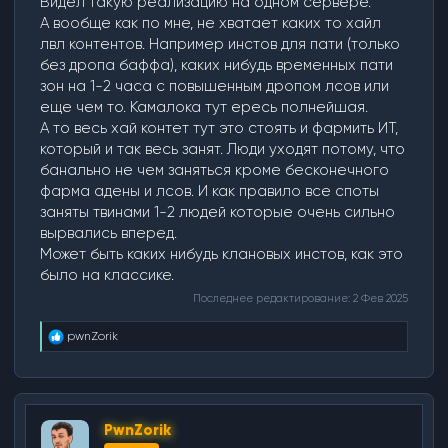
Видел такую реализацию на одном сервере.
магической защиты) или являться аналогом с
А вообще как по мне, не хватает каких то хайл
меньшими характеристиками.
лвл контентов. Например инстов для пати (только
С броней «C» класса все аналогично, только
без дропа баффа), каких нибудь временных пати
разнообразить награду. Без «особой» брони класса «D»
зон на 1-2 часа с повышенным дропом лсов или
не собрать броню класса «C» – получится
еще чем то. Камалока тут ересь полнейшая.
непрерывность до 52 уровня. Развивать далее наверно
не стоит – надо будет подумать, что-то другое для
А то весь хай контет тут это стоять и фармить ИТ,
стадии 52-61 уровень.
который и так весь занят. Люди уходят потому, что
Получится альтернатива сбора урожая на маленьком
банально не чем заняться кроме бесконечного
уровне – хочешь в замок сдавай на ресурсы, хочешь,
фарма адены и лсов. И как правило все споты
вкладывайся в «особую» броню и убивай особых
заняты твинами 1-2 людей которые очень сильно
рейдовых и эпических боссов и получай те же
вырвались вперед.
ресурсы тока с весельем и в большем количестве.
Если задумка понравилась, могу помочь в проработке
Может быть каких нибудь клановых инстов, как это
характеристик каждой брони, наград и так далее.
было на классике.
Последнее редактирование:
2 Фев 2025
Р
pwnZorik
е
а
к
ц
и
PwnZorik
и
: