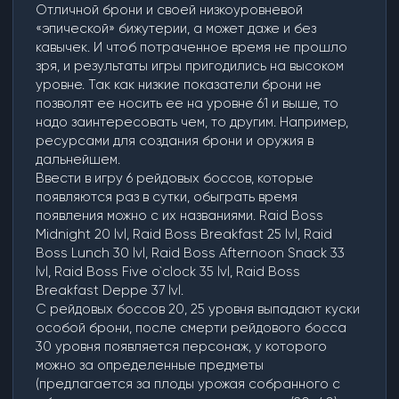
Отличной брони и своей низкоуровневой
«эпической» бижутерии, а может даже и без
кавычек. И чтоб потраченное время не прошло
зря, и результаты игры пригодились на высоком
уровне. Так как низкие показатели брони не
позволят ее носить ее на уровне 61 и выше, то
надо заинтересовать чем, то другим. Например,
ресурсами для создания брони и оружия в
дальнейшем.
Ввести в игру 6 рейдовых боссов, которые
появляются раз в сутки, обыграть время
появления можно с их названиями. Raid Boss
Midnight 20 lvl, Raid Boss Breakfast 25 lvl, Raid
Boss Lunch 30 lvl, Raid Boss Afternoon Snack 33
lvl, Raid Boss Five o`clock 35 lvl, Raid Boss
Breakfast Deppe 37 lvl.
С рейдовых боссов 20, 25 уровня выпадают куски
особой брони, после смерти рейдового босса
30 уровня появляется персонаж, у которого
можно за определенные предметы
(предлагается за плоды урожая собранного с