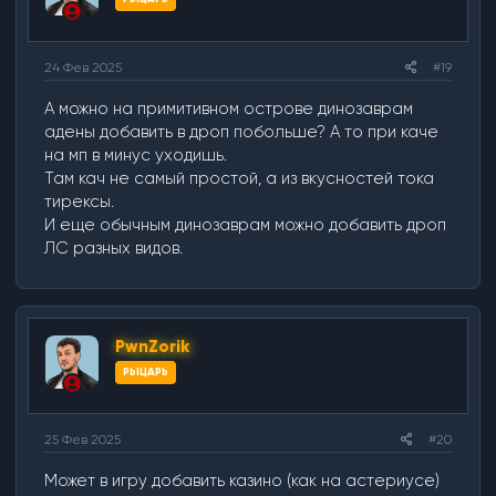
24 Фев 2025
#19
А можно на примитивном острове динозаврам
адены добавить в дроп побольше? А то при каче
на мп в минус уходишь.
Там кач не самый простой, а из вкусностей тока
тирексы.
И еще обычным динозаврам можно добавить дроп
ЛС разных видов.
PwnZorik
РЫЦАРЬ
25 Фев 2025
#20
Может в игру добавить казино (как на астериусе)