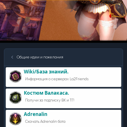
Общие идеи и пожелания
Wiki/База знаний.
Информация о серверах La2Friends
Костюм Валакаса.
Получи за подписку ВК и ТГ!
Adrenalin
Скачать Adrenalin бота