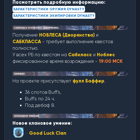
Посмотреть подробную информацию:
ХАРАКТЕРИСТИКИ ОРУЖИЯ DYNASTY
ХАРАКТЕРИСТИКИ ЭКИПИРОВКИ DYNASTY
Получение
НОБЛЕСА (Дворянства)
и
САБКЛАССА
- требует выполнение квестов
полностью.
У всех РБ по квестам на
Сабкласс
и
Ноблес
фиксированное время возрождения -
19:00 МСК
На проекте присутствует
фулл Баффер
.
36 слотов Buff's,
Buff's по 24 ч.
Под дебаф 8.
Новое клановое умение:
-
Good Luck Clan