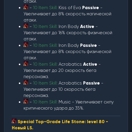
атаки.
-
10 Item Skill:
Kiss of Eva
Passive
-
Увеличивает до 8% скорость магической
атаки.
-
10 Item Skill:
Iron Body
Active
-
Увеличивает до 16% скорость физической
атаки.
-
10 Item Skill:
Iron Body
Passive
-
Увеличивает до 8% скорость физической
атаки.
-
10 Item Skill:
Acrobatics
Active
-
Увеличивает до 20 скорость бега
персонажа.
-
10 Item Skill:
Acrobatics
Passive
-
Увеличивает до 10 скорость бега
персонажа.
-
10 Item Skill:
Music - Увеличивает силу
критического удара до 35%.
Special Top-Grade Life Stone: level 80 -
Новый LS.