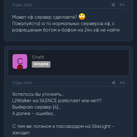
13 Дек 2025
#14
Может хф сервер сделаете?
Пожалуйста) а то нормальных серверов хф, с
разрешеным ботом и бафом на 24ч хф не найти
Craft
C
БРОДЯГА
13 Дек 2025
#15
Хотелось бы уточнить...
L2Walker на SILENCE работает или нет!?
Выбираю сервер [4]...
А далее - ошибка...
С тем же логином и пассвордом на SliwLight -
заходит.