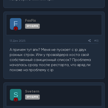
FoxFix
F
БРОДЯГА
13 Дек 2025
#13
А причем тут впн? Меня не пускает с ip двух
рахных стран. Или у провайдера хоста свой
собственный санкционный список? Проблема
началась сразу после рестарта, что вряд ли
похоже на проблему с ip
Svetern
S
БРОДЯГА