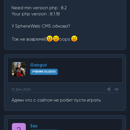
Need min version php : 8.2
Your php version : 8.1.18
У SphereWeb CMS обнова?
Так не вовремя((
oops:
Gangut
УЧЕНИК GLUDIO
12 Дек 2025
#8
Админ что с сайтом не робит пусти играть
Зяк
З