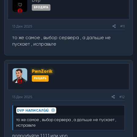
Dvp
БРОДЯГА
13 Дек 2025
#11
то же самое , выбор сервера , а дальше не
пускает , исправьте
PwnZorik
РЫЦАРЬ
13 Дек 2025
#12
DVP НАПИСАЛ(А):
то же самое , выбор сервера , а дальше не пускает ,
исправьте
попробуйте 1.1.1.1 или vpn