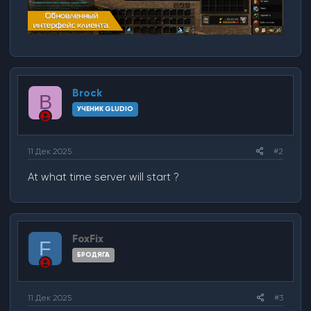
Brock
B
УЧЕНИК GLUDIO
11 Дек 2025
#2
At what time server will start ?
FoxFix
F
БРОДЯГА
11 Дек 2025
#3