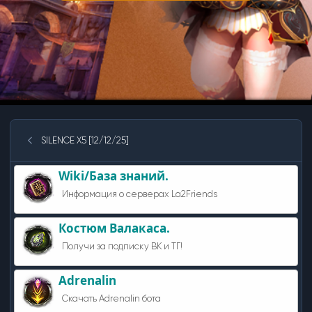
SILENCE X5 [12/12/25]
Wiki/База знаний.
Информация о серверах La2Friends
Костюм Валакаса.
Получи за подписку ВК и ТГ!
Adrenalin
Скачать Adrenalin бота