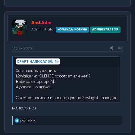
And.Adm
Administrator
КОМАНДА ФОРУМА
ADMINISTRATOR
13 Дек 2025
#16
CRAFT НАПИСАЛ(А):
Хотелось бы уточнить...
L2Walker на SILENCE работает или нет!?
Выбираю сервер [4]...
А далее - ошибка...
С тем же логином и пассвордом на SliwLight - заходит.
валкер нет
Р
pwnZorik
е
а
к