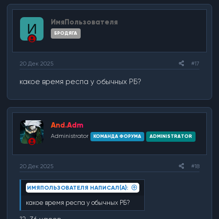
ц
и
ИмяПользователя
и
И
:
БРОДЯГА
20 Дек 2025
#17
какое время респа у обычных РБ?
And.Adm
Administrator
КОМАНДА ФОРУМА
ADMINISTRATOR
20 Дек 2025
#18
ИМЯПОЛЬЗОВАТЕЛЯ НАПИСАЛ(А):
какое время респа у обычных РБ?