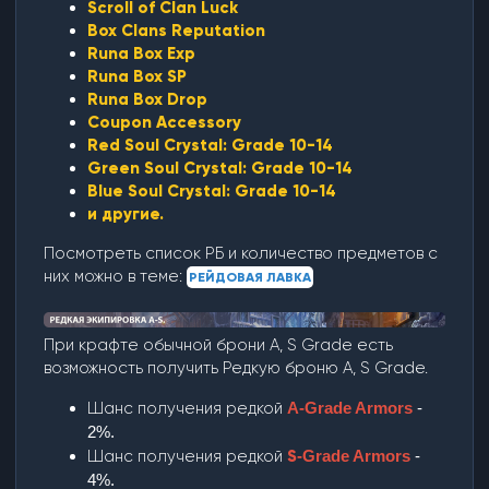
Scroll of Clan Luck
Box Clans Reputation
Runa Box Exp
Runa Box SP
Runa Box Drop
Coupon Accessory
Red Soul Crystal: Grade 10-14
Green Soul Crystal: Grade 10-14
Blue Soul Crystal: Grade 10-14
и другие.
Посмотреть список РБ и количество предметов с
них можно в теме:
РЕЙДОВАЯ ЛАВКА
При крафте обычной брони A, S Grade есть
возможность получить Редкую броню A, S Grade.
Шанс получения редкой
A-Grade Armors
-
2%.
Шанс получения редкой
S
-Grade Armors
-
4%.