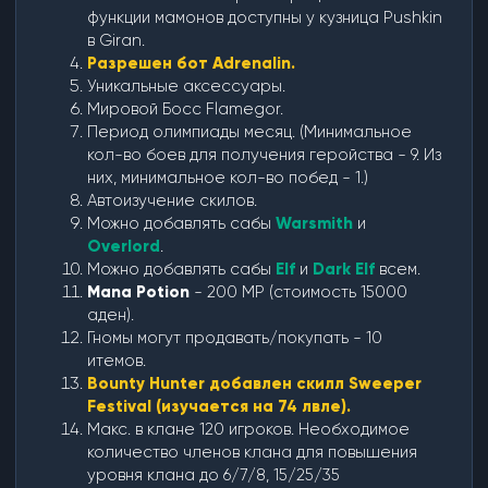
функции мамонов доступны у кузница Pushkin
в Giran.
Разрешен бот Adrenalin.
Уникальные аксессуары.
Мировой Босс Flamegor.
Период олимпиады месяц. (Минимальное
кол-во боев для получения геройства - 9. Из
них, минимальное кол-во побед - 1.)
Автоизучение скилов.
Можно добавлять сабы
Warsmith
и
Overlord
.
Можно добавлять сабы
Elf
и
Dark Elf
всем.
Mana Potion
- 200 MP (стоимость 15000
аден).
Гномы могут продавать/покупать - 10
итемов.
Bounty Hunter добавлен скилл Sweeper
Festival (изучается на 74 лвле).
Макс. в клане 120 игроков. Необходимое
количество членов клана для повышения
уровня клана до 6/7/8, 15/25/35