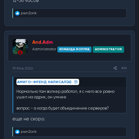
12-36 часов
Р
pwnZorik
е
а
к
ц
и
And.Adm
и
:
Administrator
КОМАНДА ФОРУМА
ADMINISTRATOR
19 Фев 2026
#19
АМИГО-ФРЕНД НАПИСАЛ(А):
Нормально там волкер работал, я с него все равно
ушел на адрик, он умнее.
вопрос - а когда будет объединение серверов?
еще не скоро.
Р
pwnZorik
е